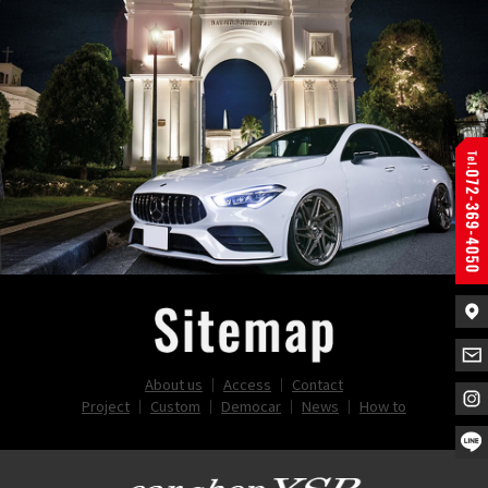
About us
｜
Access
｜
Contact
Project
｜
Custom
｜
Democar
｜
News
｜
How to