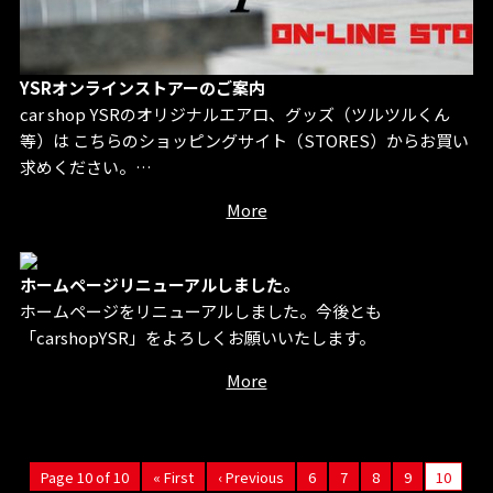
YSRオンラインストアーのご案内
car shop YSRのオリジナルエアロ、グッズ（ツルツルくん
等）は こちらのショッピングサイト（STORES）からお買い
求めください。…
More
ホームページリニューアルしました。
ホームページをリニューアルしました。今後とも
「carshopYSR」をよろしくお願いいたします。
More
Page 10 of 10
« First
‹ Previous
6
7
8
9
10