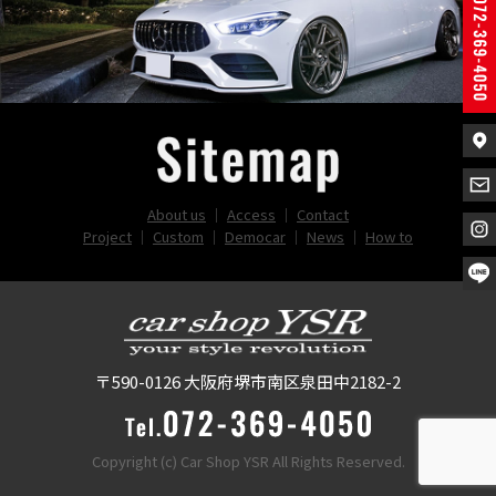
About us
｜
Access
｜
Contact
Project
｜
Custom
｜
Democar
｜
News
｜
How to
〒590-0126 大阪府堺市南区泉田中2182-2
Copyright (c) Car Shop YSR All Rights Reserved.